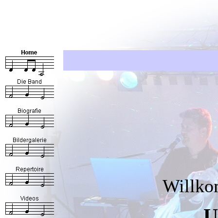
Willko
U