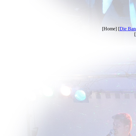
[Home] [
Die Ban
[