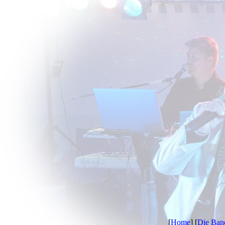
[
Home
] [
Die Ban